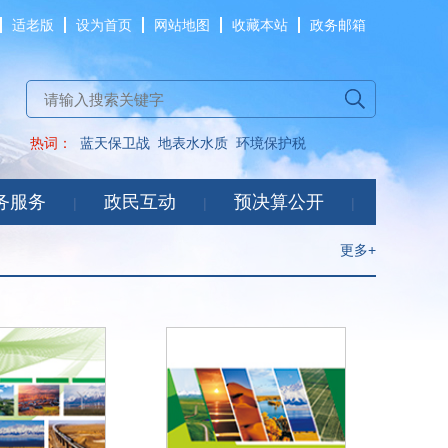
适老版
设为首页
网站地图
收藏本站
政务邮箱
热词：
蓝天保卫战
地表水水质
环境保护税
务服务
政民互动
预决算公开
|
|
|
更多+