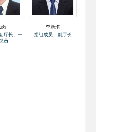
永岗
李新琪
副厅长、一
党组成员、副厅长
视员