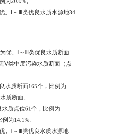
例为
20.0
%
。
优。
Ⅰ
～
Ⅲ
类优良水质水源地
3
4
体为优。
Ⅰ
～
Ⅲ
类优良水质断面
无
Ⅴ
类中度污染水质断面（点
良水质断面
165
个，比例为
染水质断面。
良水质点位
61
个，比例为
比例为
14.1
%
。
优。
Ⅰ
～
Ⅲ
类优良水质水源地