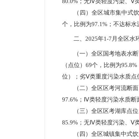
80.0
%
；无
Ⅳ
类轻度污染
、
Ⅴ
（四）全区城市集中式
个，比例为
9
7.1
%
；
不达标
水
二、
202
5
年
1
-7
月全区水
（一）全区国考地表水断
（点位）
69
个，比例为
9
5.8
%
位）；劣
Ⅴ
类重度污染水质点
（二）全区区考河流断面
9
7.6
%
；
Ⅳ
类轻度污染水质断
（三）全区区考湖库点位
85.9
%
；
无
Ⅳ
类轻度污染
、
Ⅴ
（四）全区城镇集中式饮