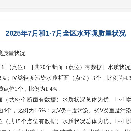
2025年7月和1-7月全区水环境质量状况
境质量状况
断面（点位）［共
70
个断面（点位）有数据］水质状况
3
%
；
Ⅳ
类轻度污染水质断面（点位）
3
个，比例为
4.
质点位
1
个，比例为
1.
4
%
。
面（共
87
个断面有数据）水质状况总体为优。
Ⅰ
～
Ⅲ
面
4
个，比例为
4.6
%
；
无
Ⅴ
类中度污染
、
劣
Ⅴ
类重度污
位（共
15
个点位有数据）水质状况总体为优。
Ⅰ
～
Ⅲ