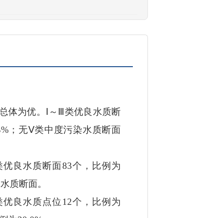
总体为优。
Ⅰ
～
Ⅲ
类优良水质断
3
%
；
无
Ⅴ
类中度污染水质断面
类优良水质断面
83
个，比例为
染水质断面。
类优良水质点位
12
个，比例为