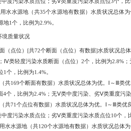
类中度污染水质点位；劣
Ⅴ
类重度污染水质点位
3
个，比
饮用水水源地（共
3
5
个水源地有数据）水质状况总体为
源地
1
个，比例为
2.9
%
。
环境质量状况
面（点位）
[
共
72
个断面（点位）有数据
]
水质状况总
；
Ⅳ
类轻度污染水质断面（点位）
2
个，比例为
2.8
%
；
位
1
个，比例为
1.
4
%
。
（共
169
个断面有数据）水质状况总体为优。
Ⅰ
～
Ⅲ
类优
面
4
个，比例为
2.4
%
；
无
Ⅴ
类中度污染
、
劣
Ⅴ
类重度污
（共
71
个点位有数据）水质状况总体为
优
。
Ⅰ
～
Ⅲ
类优
类中度污染水质点位；劣
Ⅴ
类重度污染水质点位
10
个，
用水水源地（共
1
20
个水源地有数据）水质状况总体为