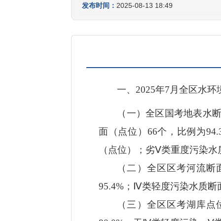
发布时间：
2025-08-13 18:49
一、
202
5
年
7
月全区水环
（一）
全区国考地表水
面（点位）
66
个，比例为
94.
（点位）
；
劣
Ⅴ
类重度污染水
（二）全区区考河流断
9
5.4
%
；
Ⅳ
类轻度污染水质断
（三）全区区考湖库点