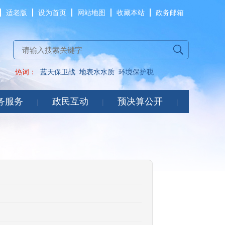
适老版
设为首页
网站地图
收藏本站
政务邮箱
热词：
蓝天保卫战
地表水水质
环境保护税
务服务
政民互动
预决算公开
|
|
|