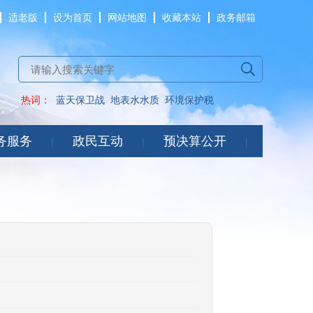
适老版
设为首页
网站地图
收藏本站
政务邮箱
热词：
蓝天保卫战
地表水水质
环境保护税
务服务
政民互动
预决算公开
|
|
|