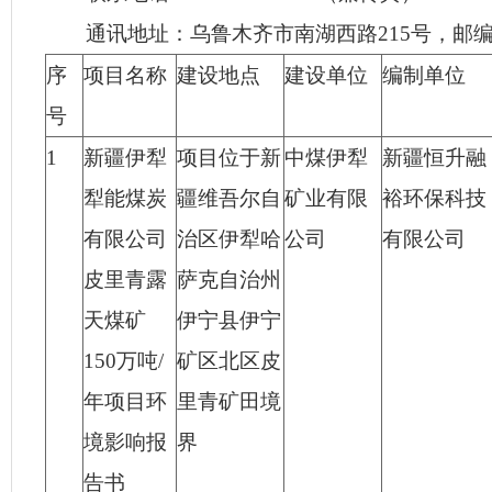
通讯地址：乌鲁木齐市南湖西路215号，邮编83
序
项目名称
建设地点
建设单位
编制单位
号
1
新疆伊犁
项目
位于
新
中煤伊犁
新疆恒升融
犁能煤炭
疆维吾尔自
矿业有限
裕环保科技
有限公司
治区
伊犁哈
公司
有限公司
皮里青露
萨克自治州
天煤矿
伊宁县伊宁
150
万吨
/
矿区北区皮
年项目
环
里青矿田境
境影响报
界
告书