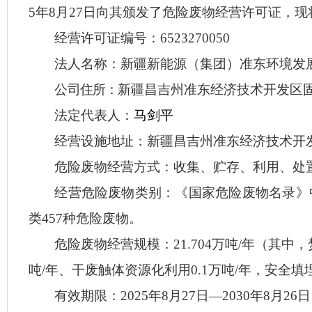
5年8月27日向其
颁发
了
危险废物经营许可证
，现
经营许可证编号：
6523270050
法人
名称
：
新疆新能源（集团）准东环境发
公
司住所：
新疆昌吉州准东经济技术开发区
法定代表人：
马剑平
经营设施地址：
新疆昌吉州准东经济技术开
危险废物经营方式：
收集、贮存、利用、处
经营危险废物类别：
《国家危险废物名录》
类457种危险废物。
危险废物经营规模：
21.704万吨/年（其
吨/年、干废触体资源化利用0.1万吨/年，安全填埋3
有效期限：
202
5
年
8
月
27
日
—20
30
年
8
月
26
日