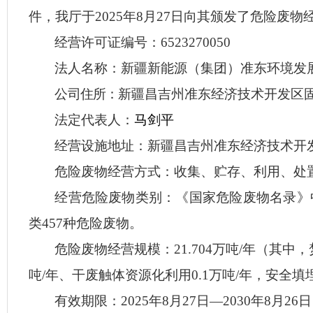
件，
我厅于
2025年8月27日向其
颁发
了
危险废物
经营许可证编号：
6523270050
法人
名称
：
新疆新能源（集团）准东环境发
公
司住所：
新疆昌吉州准东经济技术开发区
法定代表人：
马剑平
经营设施地址：
新疆昌吉州准东经济技术开
危险废物经营方式：
收集、贮存、利用、处
经营危险废物类别：
《国家危险废物名录》
类457种危险废物。
危险废物经营规模：
21.704万吨/年（其
吨/年、干废触体资源化利用0.1万吨/年，安全填埋3
有效期限：
202
5
年
8
月
27
日
—20
30
年
8
月
26
日