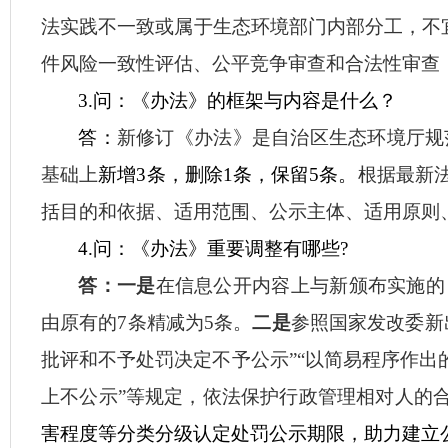
法实践不一致或属于生态环境部门内部分工，不宜
件风险一致性评估、公平竞争审查和合法性审查
3.问：《办法》的框架与内容是什么？
答：
新修订《
办法
》
是自治区生态环境厅规
基础上
新增
3条，删除1条，保留5条。
根据最新
括目的和依据、适用范围、公示主体、适用原则
4.问：《办法》重要调整有哪些?
答：一是
在信息公开内容上与新颁布实施的
由原有的
7条精减为5条。
二是
参照国家发改委新
批评和不予处罚决定不予公示”“以简易程序作出
上不公示”等规定，依法保护行政管理相对人的
害程度等分类分级认定处罚
公示
期限，助力
建立