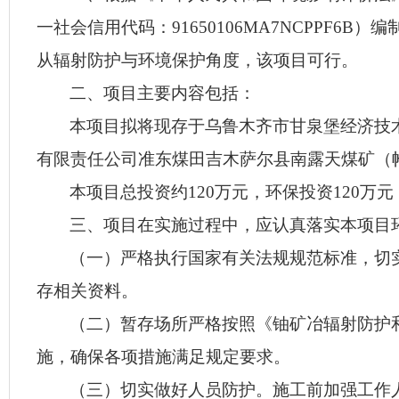
一社会信用代码：9165010
6MA7NCPPF6B
）编
从辐射防护与环境保护角度，该项目可行。
二、
项目主要内容包括：
本项目
拟将现存于乌鲁木齐市甘泉堡经济技
有限责任公司准东煤田吉木萨尔县南露天煤矿（
本
项目总投资约
120
万元，环保投资
120
万元
三、项目在
实施
过程中，应认真落实本项目
（一）
严格执行国家有关法规规范标准，切
存相关资料。
（二）
暂存场所严格按照
《铀矿冶辐射防护
施，确保各项措施满足规定要求。
（三）切实做好
人员防护
。
施工前加强工作