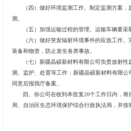
（
四
）
做好环境监测工作。制定监测方案，
测。
（五）
加强运输过程的管理
。
运输车辆要采
（六）
做好突发辐射环境事件的应急工作。
装备和物资，防止发生各类事故。
（
七
）
新疆晶硕新材料有限公司负责
放射性
测、监护、处置等工作；
新疆晶硕新材料有限公
同意后报我厅备案。
四
、你
公司
在收到本批复20个工作日内，将
局、
自治区生态环境保护综合行政执法局，并按