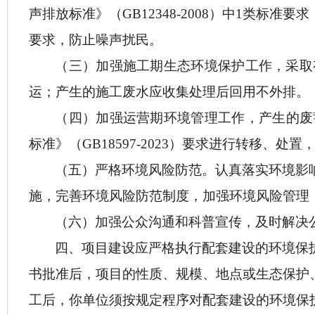
声排放标准》（GB12348-2008）中
1
类标准要求，
要求，防止噪声扰民。
（三）加强施工期生态环境保护工作，采取
运；产生的
施工
废水应收集处理
后回用不外排。
（
四
）加强运营期环境管理工作，产生的废
标准》（
GB18597-2023
）要求进行转移、处置
（
五
）
严格环境风险防范。认真落实环境影
施
，
完善环境风险防范制度，加强环境风险管
理
（
六
）
加强公众沟通和科普宣传，及时解决
四、
项目建设应严格执行配套建设的环境保
书
批准后，项目的性质、规模、地点或生态保护
工后，你
单位
须按规定程序对配套建设的环境保