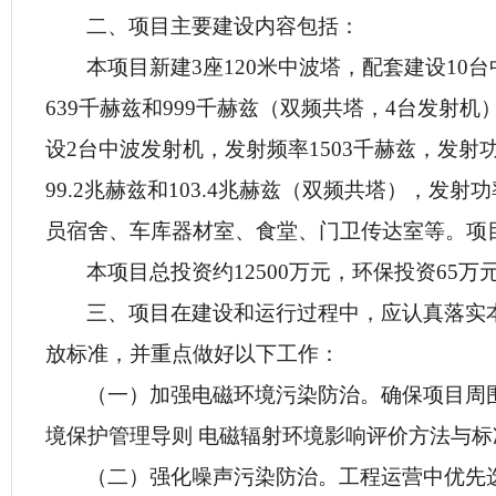
二、
项目主要建设内容包括：
本项目
新建3座120米中波塔，配套建设10
639
千赫兹和
999
千赫兹（双频共塔，
4台发射机
设
2台中波发射机，
发射频率1503千赫兹，发射
99.2兆赫兹和103.4兆赫兹（双频共塔），发射
员宿舍、车库器材室、食堂、门卫传达室等。
项
本项目总投资约
12500
万元，环保投资
65
万
三、
项目在建设和运行过程中，应认真落实
放标准，并重点做好以下工作：
（一）
加强电磁环境污染防治。确保项目
周
境保护管理导则 电磁辐射环境影响评价方法与标准》（H
（二）强化噪声污染防治。工程运营中优先